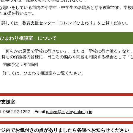
配事や不安・悩みがあって学校に行けない。」
な思いをしている市内の小学生・中学生の居場所となる教室です。学校
た支援を行います。
詳しくは、
教育支援センター「フレンドひまわり」
をご覧ください。
ひまわり相談室」について
「何らかの原因で学校に行けない」、または「学校に行き渋る」など
持ちの保護者の皆様に、日ごろの悩みや問題を相談する機会として「
開催予定：年間5回
詳しくは、
ひまわり相談室
をご覧ください。
校支援室
L:0562-92-1292
Email:
gakyo@city.toyoake.lg.jp
ージ内でお気付きの点がありましたら各課へお知らせください