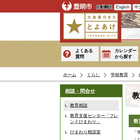
自動翻訳
English
中
よくある
カレンダー
質問
から探す
ホーム
くらし
学校教育
相談・問合せ
教
教育相談
教育支援センター「フレ
教
ンドひまわり」
ひまわり相談室
「学