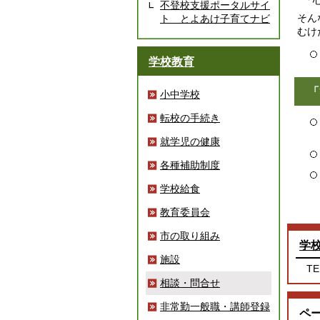
「心
不登校支援ポータルサイ
そん
ト とよあけ子育てナビ
むけ
学校教育
「
小中学校
転校の手続き
就学児の健康
各種補助制度
学校給食
教育委員会
市の取り組み
学
施設
TE
相談・問合せ
非常勤一般職・講師登録
ペ