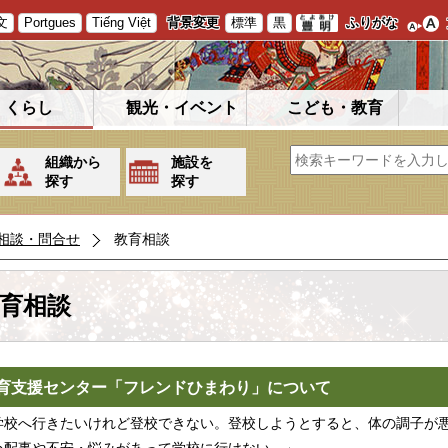
文
Portgues
Tiếng Việt
背景変更
標準
黒
ふりがな
くらし
観光・イベント
こども・教育
組織から
施設を
探す
探す
相談・問合せ
教育相談
育相談
育支援センター「フレンドひまわり」について
校へ行きたいけれど登校できない。登校しようとすると、体の調子が