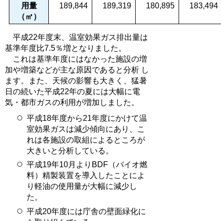
用量
189,844
189,319
180,895
183,494
（㎥）
平成22年度末、温室効果ガス排出量は
基準年度比7.5％増となりました。
これは基準年度にはなかった施設の増
加や増築などが主な原因であると分析 し
ます。また、天候の影響も大きく、猛暑
日の続いた平成22年の夏には大幅に電
気・都市ガスの利用が増加しました。
平成18年度から21年度にかけて温
室効果ガスは減少傾向にあり、こ
れは各施設の取組によるところが
大きいと分析している。
平成19年10月よりBDF（バイオ燃
料）精製装置を導入したことによ
り軽油の使用量が大幅に減少し
た。
平成20年度には庁舎の壁面緑化に