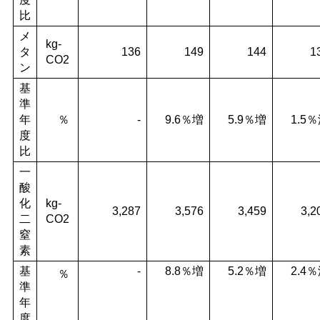
比
メ
kg-
タ
136
149
144
1
CO2
ン
基
準
年
％
-
9.6％増
5.9％増
1.5
度
比
一
酸
化
kg-
3,287
3,576
3,459
3,2
二
CO2
窒
素
基
-
8.8％増
5.2％増
2.4
％
準
年
度