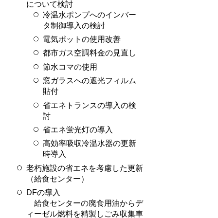
について検討
冷温水ポンプへのインバー
タ制御導入の検討
電気ポットの使用改善
都市ガス空調料金の見直し
節水コマの使用
窓ガラスへの遮光フィルム
貼付
省エネトランスの導入の検
討
省エネ蛍光灯の導入
高効率吸収冷温水器の更新
時導入
老朽施設の省エネを考慮した更新
（給食センター）
DFの導入
給食センターの廃食用油からデ
ィーゼル燃料を精製しごみ収集車