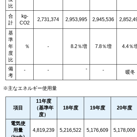
比
合
kg-
2,731,374
2,953,995
2,945,536
2,852,4
計
CO2
基
準
年
％
-
8.2％増
7.8％増
4.4％
度
比
備
-
-
-
-
暖冬
考
※主なエネルギー使用量
11年度
項目
（基準年
18年度
19年度
20年度
度）
電気使
用量
4,819,239
5,216,522
5,176,609
5,178,009
（kwh）