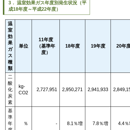
3． 温室効果ガス年度別発生状況（平
成18年度～平成22年度）
温
室
効
11年度
果
単位
（基準年
18年度
19年度
20年
ガ
度）
ス
種
類
二
酸
kg-
化
2,727,951
2,950,271
2,941,933
2,849,1
CO2
炭
素
基
準
年
％
-
8.1％増
7.8％増
4.4
度