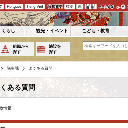
文
Portgues
Tiếng Việt
背景変更
標準
黒
ふりがな
くらし
観光・イベント
こども・教育
組織から
施設を
探す
探す
議事課
よくある質問
くある質問
政情報