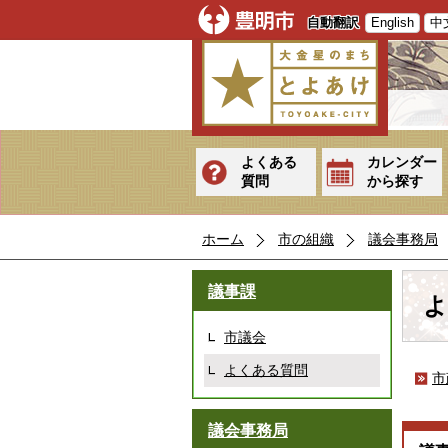
自動翻訳
English
中
よくある
カレンダー
質問
から探す
ホーム
市の組織
議会事務局
議事課
よ
市議会
よくある質問
市
議会事務局