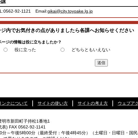
事課
L:0562-92-1121
Email:
gikai@city.toyoake.lg.jp
ージ内でお気付きの点がありましたら各課へお知らせください
ページの情報は役に立ちましたか？
役に立った
どちらともいえない
リンクについて
サイトの使い方
サイトの考え方
ウェブア
知県豊明市新田町子持松1番地1
代表) FAX 0562-92-1141
0分～午後5時00分
（最終受付：午後4時45分）
（土曜日・日曜日・国民