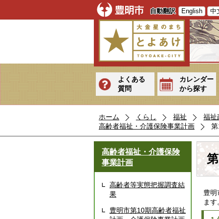
自動翻訳
English
中
よくある
カレンダー
質問
から探す
ホーム
くらし
福祉
福祉
高齢者福祉・介護保険事業計画
第
高齢者福祉・介護保険
第
事業計画
高齢者等実態把握調査結
豊明
果
ます
豊明市第10期高齢者福祉