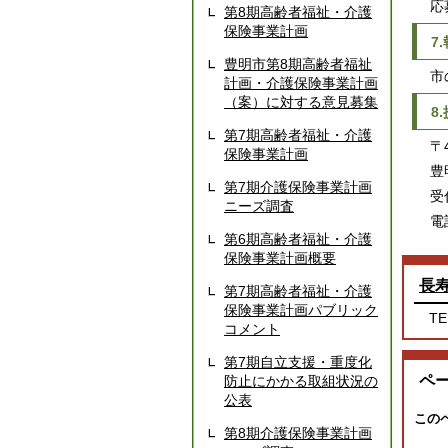
応募
第8期高齢者福祉・介護
保険事業計画
7
豊明市第8期高齢者福祉
市の
計画・介護保険事業計画
（案）に対する意見募集
8
第7期高齢者福祉・介護
〒4
保険事業計画
豊明
第7期介護保険事業計画
受付
ニーズ調査
電話 
第6期高齢者福祉・介護
保険事業計画概要
長
第7期高齢者福祉・介護
保険事業計画パブリック
TE
コメント
第7期自立支援・重度化
ペ
防止にかかる取組状況の
公表
この
第8期介護保険事業計画