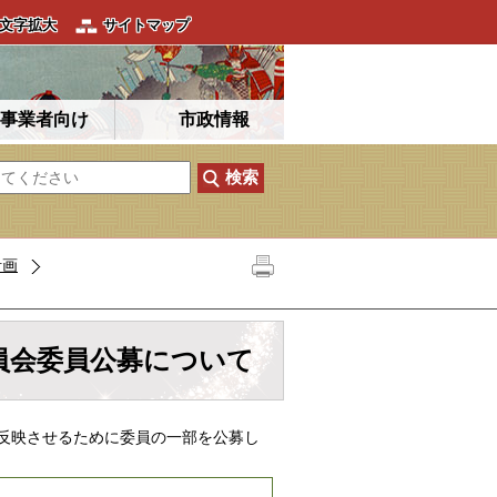
文字拡大
サイトマップ
事業者向け
市政情報
計画
員会委員公募について
反映させるために委員の一部を公募し