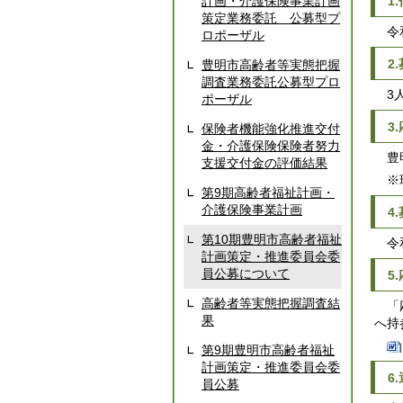
計画・介護保険事業計画
1
策定業務委託 公募型プ
令和
ロポーザル
2
豊明市高齢者等実態把握
調査業務委託公募型プロ
3
ポーザル
3
保険者機能強化推進交付
金・介護保険保険者努力
豊明
支援交付金の評価結果
※現
第9期高齢者福祉計画・
介護保険事業計画
4
第10期豊明市高齢者福祉
令和
計画策定・推進委員会委
員公募について
5
高齢者等実態把握調査結
「応
果
へ持
第9期豊明市高齢者福祉
計画策定・推進委員会委
6
員公募