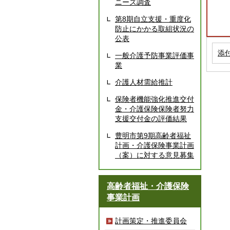
ニーズ調査
第8期自立支援・重度化
防止にかかる取組状況の
公表
添
一般介護予防事業評価事
業
介護人材需給推計
保険者機能強化推進交付
金・介護保険保険者努力
支援交付金の評価結果
豊明市第9期高齢者福祉
計画・介護保険事業計画
（案）に対する意見募集
高齢者福祉・介護保険
事業計画
計画策定・推進委員会