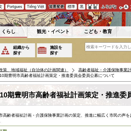
文
Portgues
Tiếng Việt
背景変更
標準
黒
ふりがな
くらし
観光・イベント
こども・教育
組織から
施設を
探す
探す
政策、地域福祉（自治体の計画関連）
高齢者福祉・介護保険事業
10期豊明市高齢者福祉計画策定・推進委員会委員公募について
10期豊明市高齢者福祉計画策定・推進委
市高齢者福祉計画・介護保険事業計画の策定、推進に幅広く市民の声を
。