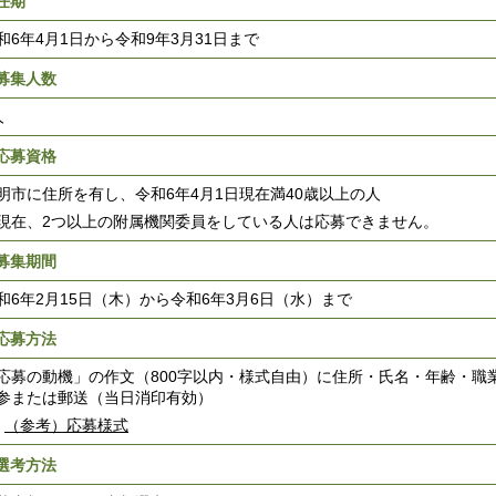
.任期
6年4月1日から令和9年3月31日まで
.募集人数
人
.応募資格
市に住所を有し、令和6年4月1日現在満40歳以上の人
在、2つ以上の附属機関委員をしている人は応募できません。
.募集期間
6年2月15日（木）から令和6年3月6日（水）まで
.応募方法
募の動機」の作文（800字以内・様式自由）に住所・氏名・年齢・職
参または郵送（当日消印有効）
（参考）応募様式
.選考方法