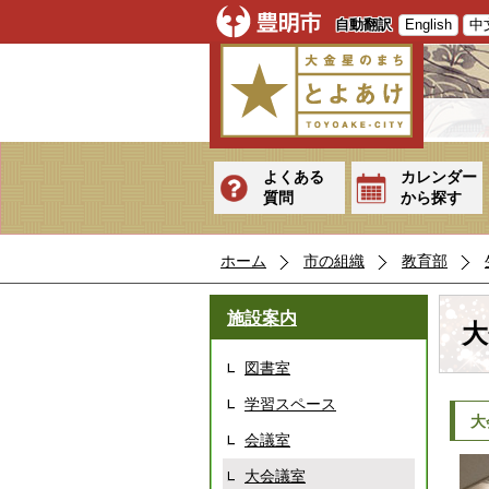
自動翻訳
English
中
よくある
カレンダー
質問
から探す
ホーム
市の組織
教育部
施設案内
大
図書室
学習スペース
大
会議室
大会議室