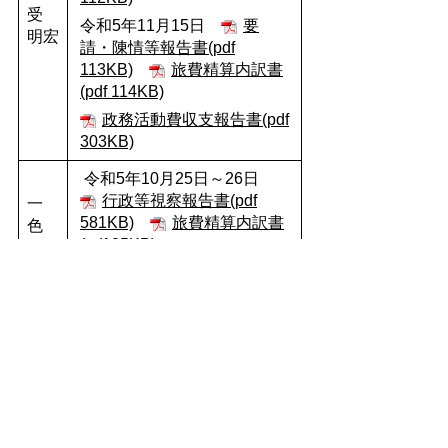
受
令和5年11月15日
要
明宏
請・陳情等報告書(pdf
113KB)
旅費精算内訳書
(pdf 114KB)
政務活動費収支報告書(pdf
303KB)
令和5年10月25日～26日
行政等視察報告書(pdf
一
581KB)
旅費精算内訳書
色
(pdf 25KB)
美智
子
政務活動費収支報告書(pdf
327KB)
令和5年10月25日～26日
行政等視察報告書(pdf
1674KB)
旅費精算内訳
書(pdf 25KB)
三
令和5年11月15日
要
浦
請・陳情等報告書(pdf