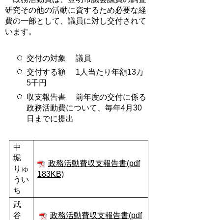
研究その他の活動に資するため必要な経
費の一部として、議員に対し交付されて
います。
交付の対象 議員
交付する額 1人当たり年額13万
5千円
収支報告書 前年度の交付に係る
政務活動費について、毎年4月30
日までに提出
中
堀
政務活動費収支報告書(pdf
りゅ
183KB)
うい
ち
武
谷
政務活動費収支報告書(pdf