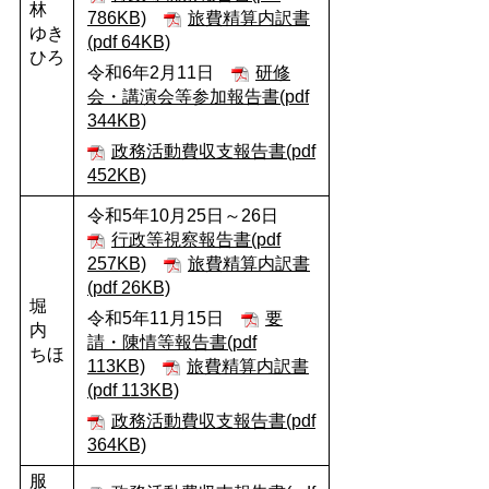
林
786KB)
旅費精算内訳書
ゆき
(pdf 64KB)
ひろ
令和6年2月11日
研修
会・講演会等参加報告書(pdf
344KB)
政務活動費収支報告書(pdf
452KB)
令和5年10月25日～26日
行政等視察報告書(pdf
257KB)
旅費精算内訳書
(pdf 26KB)
堀
令和5年11月15日
要
内
請・陳情等報告書(pdf
ちほ
113KB)
旅費精算内訳書
(pdf 113KB)
政務活動費収支報告書(pdf
364KB)
服