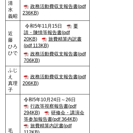
清
政務活動費収支報告書(pdf
水
236KB)
義昭
令和5年11月15日
要
請・陳情等報告書(pdf
近
20KB)
旅費精算内訳書
藤
(pdf 113KB)
ひろ
ひで
政務活動費収支報告書(pdf
706KB)
ふじ
え
政務活動費収支報告書(pdf
真理
206KB)
子
令和5年10月24日～26日
行政等視察報告書(pdf
294KB)
研修会・講演会
等参加報告書(pdf 364KB)
旅費精算内訳書(pdf
毛
112KB)