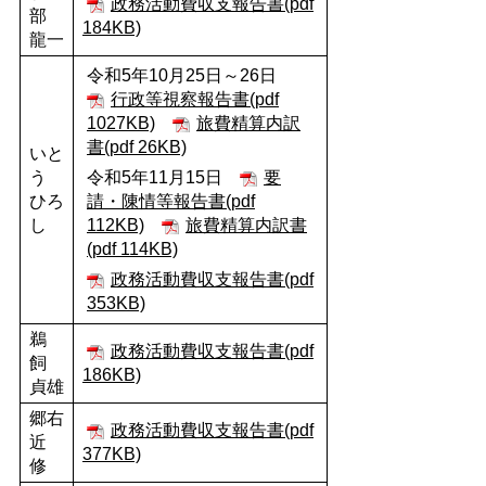
政務活動費収支報告書(pdf
部
184KB)
龍一
令和5年10月25日～26日
行政等視察報告書(pdf
1027KB)
旅費精算内訳
書(pdf 26KB)
いと
う
令和5年11月15日
要
ひろ
請・陳情等報告書(pdf
し
112KB)
旅費精算内訳書
(pdf 114KB)
政務活動費収支報告書(pdf
353KB)
鵜
政務活動費収支報告書(pdf
飼
186KB)
貞雄
郷右
政務活動費収支報告書(pdf
近
377KB)
修