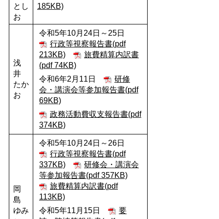
とし
185KB)
お
令和5年10月24日～25日
行政等視察報告書(pdf
213KB)
旅費精算内訳書
浅
(pdf 74KB)
井
令和6年2月11日
研修
たか
会・講演会等参加報告書(pdf
お
69KB)
政務活動費収支報告書(pdf
374KB)
令和5年10月24日～26日
行政等視察報告書(pdf
337KB)
研修会・講演会
等参加報告書(pdf 357KB)
旅費精算内訳書(pdf
岡
113KB)
島
ゆみ
令和5年11月15日
要