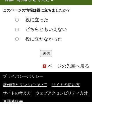
このページの情報は役に立ちましたか？
役に立った
どちらともいえない
役に立たなかった
ページの先頭へ戻る
プライバシーポリシー
著作権とリンクについて
サイトの使い方
サイトの考え方
ウェブアクセシビリティ方針
各課連絡先
豊明市役所
〒470-1195 愛知県豊明市新田町子持松1番地1
TEL
0562-92-1111
(代表) FAX 0562-92-1141