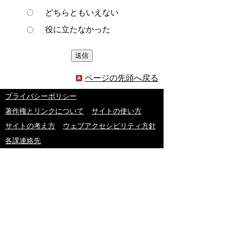
どちらともいえない
役に立たなかった
ページの先頭へ戻る
プライバシーポリシー
著作権とリンクについて
サイトの使い方
サイトの考え方
ウェブアクセシビリティ方針
各課連絡先
豊明市役所
〒470-1195 愛知県豊明市新田町子持松1番地1
TEL
0562-92-1111
(代表) FAX 0562-92-1141
開庁時間：午前9時00分～午後5時00分
（最終受付：午後4時45分）
（土曜日・日曜日・国民の祝日・年末年始は閉