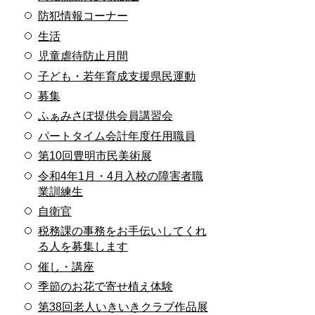
防犯情報コーナー
生活
児童虐待防止月間
子ども・若年育成支援県民運動
募集
ふぁみさぽ提供会員講習会
パートタイム会計年度任用職員
第10回豊明市民美術展
令和4年1月・4月入校の障害者職
業訓練生
自衛官
税務課の事務をお手伝いしてくれ
る人を募集します
催し・講座
季節のお花で寄せ植え体験
第38回老人いきいきクラブ作品展