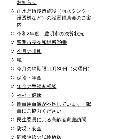
お知らせ
雨水貯留浸透施設（雨水タンク・
浸透桝など）の設置補助金のご案
内
令和2年度 豊明市の決算状況
豊明市長令和場所29番
今月の川柳
税
今月の納期限11月30日（火曜日）
保険・年金
年金の手続き相談
福祉・健康
輸血用血液が不足しています 献
血にご協力ください
民生委員による高齢者家庭訪問
防災・安全
同報無線の試験放送