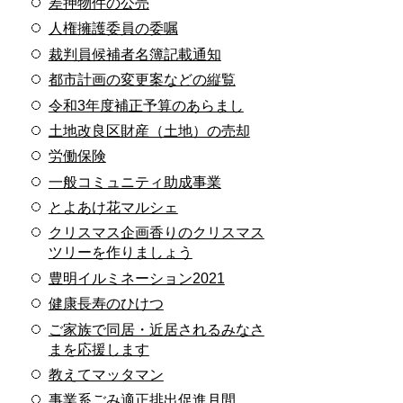
差押物件の公売
人権擁護委員の委嘱
裁判員候補者名簿記載通知
都市計画の変更案などの縦覧
令和3年度補正予算のあらまし
土地改良区財産（土地）の売却
労働保険
一般コミュニティ助成事業
とよあけ花マルシェ
クリスマス企画香りのクリスマス
ツリーを作りましょう
豊明イルミネーション2021
健康長寿のひけつ
ご家族で同居・近居されるみなさ
まを応援します
教えてマッタマン
事業系ごみ適正排出促進月間