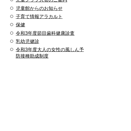
児童館からのお知らせ
子育て情報アラカルト
保健
令和3年度節目歯科健康診査
乳幼児健診
令和3年度大人の女性の風しん予
防接種助成制度
とよあけ健康ウォーキング
プラス10から始めよう
文化会館・図書館
文化会館行事案内
図書館行事案内
相談
友好自治体情報コーナー
ハローベビー
とよあけの自然