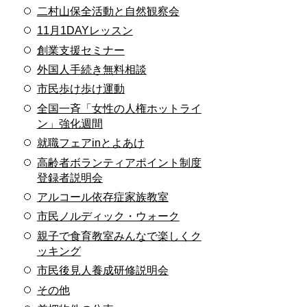
二村山保全活動と自然観察会
11月1DAYレッスン
創業支援セミナー
外国人手続き無料相談
市民歩け歩け運動
全国一斉「女性の人権ホットライ
ン」強化週間
就職フェアinとよあけ
高齢者ボランティアポイント制度
登録者説明会
アルコール依存症家族教室
市民ノルディック・ウォーク
親子で食育教室みんなで楽しくク
ッキング
市民後見人養成研修説明会
その他