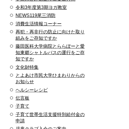
令和3年度第3期ヨガ教室
NEWS119尾三消防
消費生活情報コーナー
再犯・再非行の防止に向けた取り
組みをご存知ですか
藤田医科大学病院とららぽーと愛
知東郷シャトルバスの運行をご存
知ですか
文化財特集
とよあけ市民大学ひまわりからの
お知らせ
ヘルシーレシピ
伝言板
子育て
子育て世帯生活支援特別給付金の
申請
児童クラブ入会のご案内