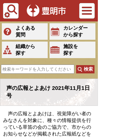
Tiếng Việt
よくある
カレンダー
質問
から探す
組織から
施設を
探す
探す
声の広報とよあけ 2021年11月1日
号
声の広報とよあけは、視覚障がい者の
みなさんを対象に、種々の情報提供を行
っている草笛の会のご協力で、市からの
お知らせなどが掲載された広報紙などを