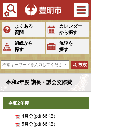
Tiếng Việt
よくある
カレンダー
質問
から探す
組織から
施設を
探す
探す
令和2年度 議長・議会交際費
令和2年度
4月分(pdf 66KB)
5月分(pdf 66KB)