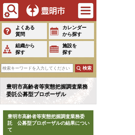
Tiếng Việt
よくある
カレンダー
質問
から探す
組織から
施設を
探す
探す
豊明市高齢者等実態把握調査業務
委託公募型プロポーザル
豊明市高齢者等実態把握調査業務委
託 公募型プロポーザルの結果につい
て