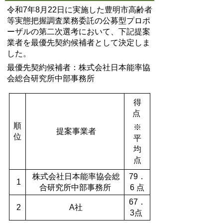
令和7年8月22日に実施した豊明市高齢者
等実態把握調査業務委託の公募型プロポ
ーザルの第二次選考において、下記提案
業者を最優先契約候補者として決定しま
した。
最優先契約候補者：株式会社日本能率協
会総合研究所中部事務所
得
点
順
※
提案事業者
位
平
均
点
株式会社日本能率協会総
79．
1
合研究所中部事務所
6 点
67．
2
A社
3点