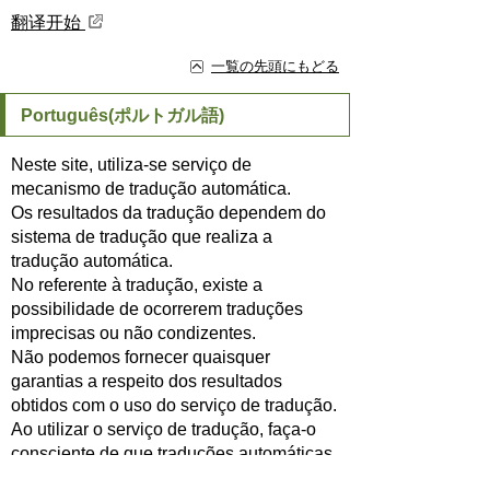
翻译开始
一覧の先頭にもどる
Português(ポルトガル語)
Neste site, utiliza-se serviço de
mecanismo de tradução automática.
Os resultados da tradução dependem do
sistema de tradução que realiza a
tradução automática.
No referente à tradução, existe a
possibilidade de ocorrerem traduções
imprecisas ou não condizentes.
Não podemos fornecer quaisquer
garantias a respeito dos resultados
obtidos com o uso do serviço de tradução.
Ao utilizar o serviço de tradução, faça-o
consciente de que traduções automáticas
não são 100% corretas.