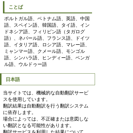
ことば
ポルトガル語、ベトナム語、英語、中国
語、スペイン語、韓国語、タイ語、イン
ドネシア語、フィリピン語（タガログ
語）、ネパール語、フランス語、ドイツ
語、イタリア語、ロシア語、マレー語、
ミャンマー語、クメール語、モンゴル
語、シンハラ語、ヒンディー語、ベンガ
ル語、ウルドゥー語
日本語
当サイトでは、機械的な自動翻訳サービ
スを使用しています。
翻訳結果は自動翻訳を行う翻訳システム
に依存します。
場合によっては、不正確または意図しな
い翻訳となる可能性があります。
翻訳サービスを利用した結果について、