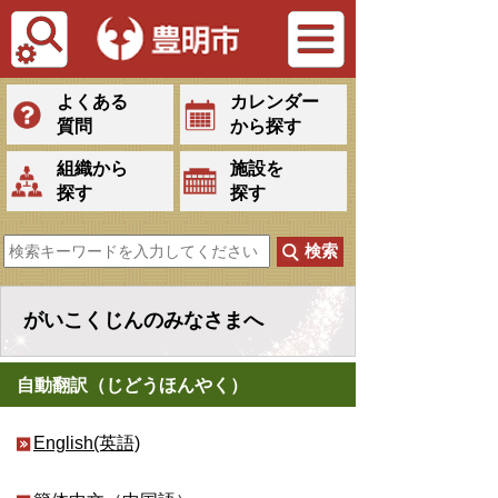
Tiếng Việt
よくある
カレンダー
質問
から探す
組織から
施設を
探す
探す
がいこくじんのみなさまへ
自動翻訳（じどうほんやく）
English(英語)