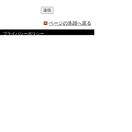
ページの先頭へ戻る
プライバシーポリシー
著作権とリンクについて
サイトの使い方
サイトの考え方
ウェブアクセシビリティ方針
各課連絡先
豊明市役所
〒470-1195 愛知県豊明市新田町子持松1番地1
TEL
0562-92-1111
(代表) FAX 0562-92-1141
開庁時間：午前9時00分～午後5時00分
（最終受付：午後4時45分）
（土曜日・日曜日・国民の祝日・年末年始は閉
庁）
受付時間は業務によって異なります
ので、ご確認ください。