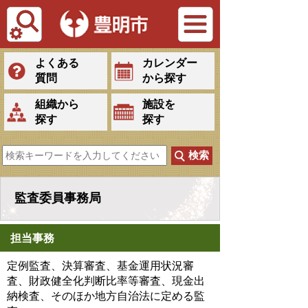
Tiếng Việt
よくある
カレンダー
質問
から探す
組織から
施設を
探す
探す
監査委員事務局
担当事務
定例監査、決算審査、基金運用状況審
査、財政健全化判断比率等審査、現金出
納検査、そのほか地方自治法に定める監