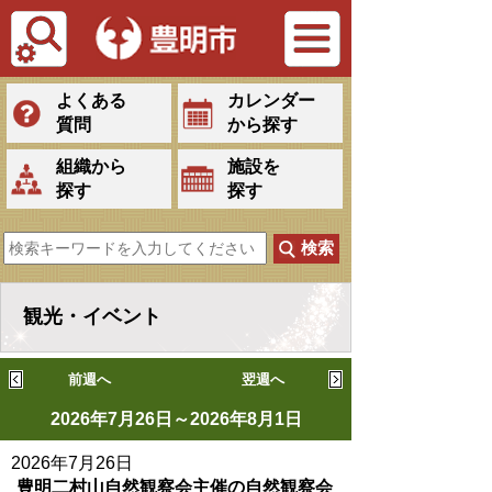
Tiếng Việt
よくある
カレンダー
質問
から探す
組織から
施設を
探す
探す
観光・イベント
前週へ
翌週へ
2026年7月26日～2026年8月1日
2026年7月26日
豊明二村山自然観察会主催の自然観察会