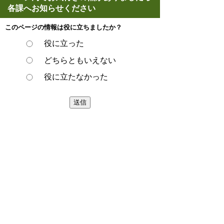
各課へお知らせください
このページの情報は役に立ちましたか？
役に立った
どちらともいえない
役に立たなかった
ページの先頭へ戻る
プライバシーポリシー
著作権とリンクについて
サイトの使い方
サイトの考え方
ウェブアクセシビリティ方針
各課連絡先
豊明市役所
〒470-1195 愛知県豊明市新田町子持松1番地1