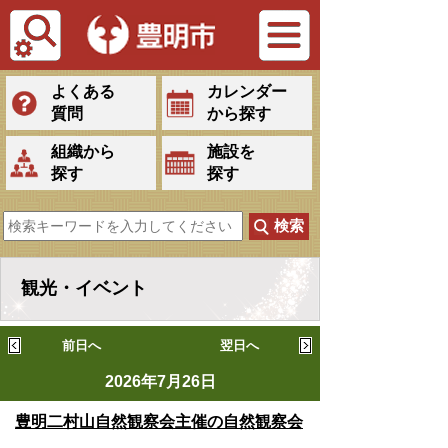
Tiếng Việt
よくある
カレンダー
質問
から探す
組織から
施設を
探す
探す
観光・イベント
前日へ
翌日へ
2026年7月26日
豊明二村山自然観察会主催の自然観察会