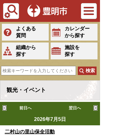
Tiếng Việt
よくある
カレンダー
質問
から探す
組織から
施設を
探す
探す
観光・イベント
前日へ
翌日へ
2026年7月5日
二村山の里山保全活動