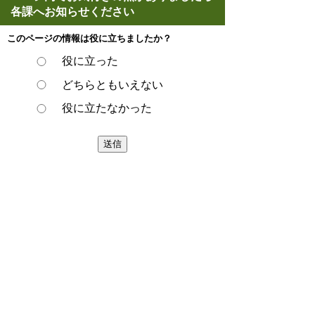
各課へお知らせください
このページの情報は役に立ちましたか？
役に立った
どちらともいえない
役に立たなかった
ページの先頭へ戻る
プライバシーポリシー
著作権とリンクについて
サイトの使い方
サイトの考え方
ウェブアクセシビリティ方針
各課連絡先
豊明市役所
〒470-1195 愛知県豊明市新田町子持松1番地1