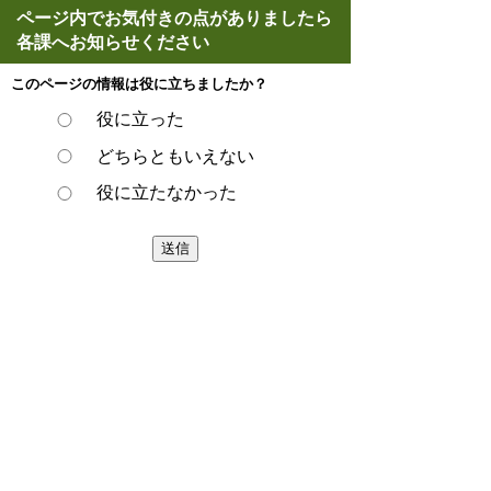
ページ内でお気付きの点がありましたら
各課へお知らせください
このページの情報は役に立ちましたか？
役に立った
どちらともいえない
役に立たなかった
ページの先頭へ戻る
プライバシーポリシー
著作権とリンクについて
サイトの使い方
サイトの考え方
ウェブアクセシビリティ方針
各課連絡先
豊明市役所
〒470-1195 愛知県豊明市新田町子持松1番地1