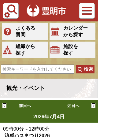
Tiếng Việt
よくある
カレンダー
質問
から探す
組織から
施設を
探す
探す
観光・イベント
前日へ
翌日へ
2026年7月4日
09時00分～12時00分
涼感ハスまつり2026